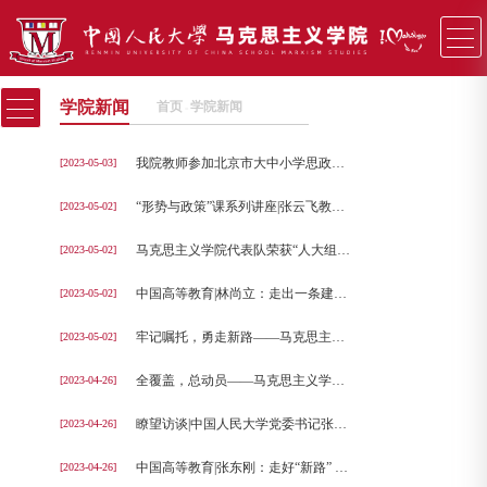
学院新闻
首页
学院新闻
−
我院教师参加北京市大中小学思政课一体化建设成果交流展示暨“第五届北京市大中小幼教师讲述我（我们）的育人故事”活动启动仪式
[2023-05-03]
“形势与政策”课系列讲座|张云飞教授主讲《中国式现代化的生态维度和本质要求》
[2023-05-02]
马克思主义学院代表队荣获“人大组歌”展演金奖、最佳创意奖！
[2023-05-02]
中国高等教育|林尚立：走出一条建设中国特色、世界一流大学新路 努力为中国式现代化贡献高等教育力量
[2023-05-02]
牢记嘱托，勇走新路——马克思主义学院高质量推动思政“金课”建设
[2023-05-02]
全覆盖，总动员——马克思主义学院党委动员部署学习贯彻习近平新时代中国特色社会主义思想主题教育
[2023-04-26]
瞭望访谈|中国人民大学党委书记张东刚：走新路 创新知 育新人
[2023-04-26]
中国高等教育|张东刚：​走好“新路” 推进高等教育现代化
[2023-04-26]