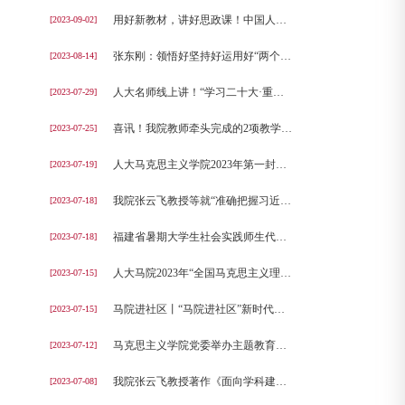
用好新教材，讲好思政课！中国人民大学率先举办《习近平新时代中国特色社会主义思想概论》集体备课会
[2023-09-02]
张东刚：领悟好坚持好运用好“两个结合”科学方法
[2023-08-14]
人大名师线上讲！“学习二十大·重点大家谈”系列网络公开课来啦
[2023-07-29]
喜讯！我院教师牵头完成的2项教学成果荣获国家级教学成果一等奖
[2023-07-25]
人大马克思主义学院2023年第一封研究生录取通知书已送达！
[2023-07-19]
我院张云飞教授等就“准确把握习近平生态文明思想创新逻辑”接受《中国社会科学报》专访
[2023-07-18]
福建省暑期大学生社会实践师生代表团来我院调研交流
[2023-07-18]
人大马院2023年“全国马克思主义理论优秀大学生夏令营”成功举办
[2023-07-15]
马院进社区丨“马院进社区”新时代文明实践理论宣讲活动拉开帷幕，我院携手展览路街道打造“文明共同体”
[2023-07-15]
马克思主义学院党委举办主题教育读书班（第三期）暨调研成果交流会
[2023-07-12]
我院张云飞教授著作《面向学科建制的马克思主义理论探索》由人民出版社出版
[2023-07-08]