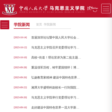
学院新闻
首页
学院新闻
−
首届深圳论坛暨中国人民大学社会科学高等研究院（深圳）成立大会举行！
[2023-10-14]
马克思主义学院召开党委理论学习中心组（扩大）专题学习会，传达学习习近平总书记对宣传思想文化工作的重要指示
[2023-10-12]
高校+街道！理论宣讲为第二批主题教育持续赋能
[2023-10-10]
重温强军历程，铸牢爱国情怀丨博士生宣讲团与西什库小学联合举办“思政课大讲堂”
[2023-09-28]
弘扬教育家精神 建设中国特色世界一流大学（深入学习贯彻习近平新时代中国特色社会主义思想）
[2023-09-26]
湘潭大学盛明科副校长一行到我院调研
[2023-09-22]
马克思主义学院举行党委理论学习中心组（扩大） 专题学习会
[2023-09-20]
走好建设中国特色世界一流大学新路 为加快建设教育强国贡献力量
[2023-09-16]