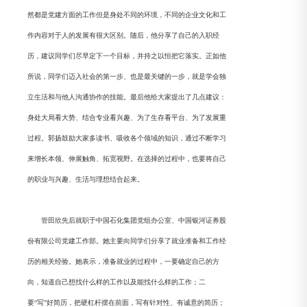
然都是党建方面的工作但是身处不同的环境，不同的企业文化和工
作内容对于人的发展有很大区别。随后，他分享了自己的入职经
历，建议同学们尽早定下一个目标，并持之以恒把它落实。正如他
所说，同学们迈入社会的第一步、也是最关键的一步，就是学会独
立生活和与他人沟通协作的技能。最后他给大家提出了几点建议：
身处大局看大势、结合专业看兴趣、为了生存看平台、为了发展重
过程。郭扬鼓励大家多读书、吸收各个领域的知识，通过不断学习
来增长本领、伸展触角、拓宽视野。在选择的过程中，也要将自己
的职业与兴趣、生活与理想结合起来。
管田欣先后就职于中国石化集团党组办公室、中国银河证券股
份有限公司党建工作部。她主要向同学们分享了就业准备和工作经
历的相关经验。她表示，准备就业的过程中，一要确定自己的方
向，知道自己想找什么样的工作以及能找什么样的工作；二
要“写”好简历，把硬杠杆摆在前面，写有针对性、有诚意的简历；