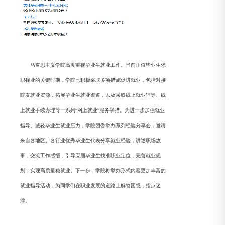
马克思主义学院高度重视毕业生就业工作。当前正值毕业生求
职择业的关键时期，学院已积极采取多项措施促进就业，包括对接
院友就业资源，拓展毕业生就业渠道，以及采取线上就业辅导、线
上就业手续办理等一系列“网上就业”服务举措。为进一步加强就业
指导、减轻毕业生就业压力，学院团委举办系列经验分享会，邀请
来自各地区、各行业优秀毕业生代表分享就业经验，讲述职场故
事，交流工作感悟，引导应届毕业生找准职业定位，完善就业规
划，实现高质量稳就业。下一步，学院将举办形式内容更加丰富的
就业指导活动，为同学们在职业发展的道路上解答困惑，指点迷
津。