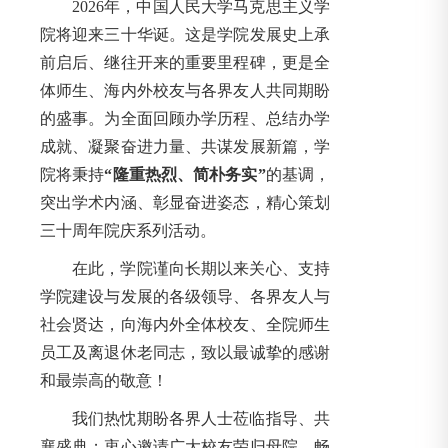
2026年，中国人民大学马克思主义学
院将迎来三十华诞。这是学院发展史上承
前启后、继往开来的重要里程碑，更是全
体师生、海内外校友与各界友人共同期盼
的盛事。为全面回顾办学历程、总结办学
成就、凝聚奋进力量、共谋发展新篇，学
院将秉持
“隆重热烈、简朴务实”
的基调，
突出学术内涵、彰显奋进姿态，精心策划
三十周年院庆系列活动。
在此，学院谨向长期以来关心、支持
学院建设与发展的各级领导、各界友人与
社会贤达，向海内外全体校友、全院师生
员工及离退休老同志，致以最诚挚的感谢
和最崇高的敬意！
我们热忱期盼各界人士莅临指导、共
襄盛典；衷心邀请广大校友荣归母院、畅