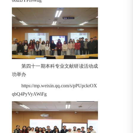
66izlJYPl9Wug
第四十一期本科专业文献研读活动成
功举办
https://mp.weixin.qq.com/s/pPUpckrOX
qbQ4PyVyAWiFg