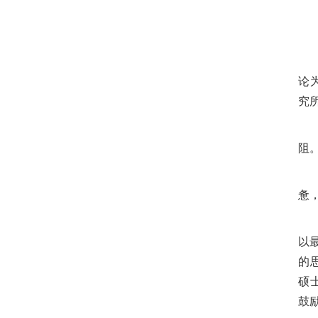
论
究
阻
惫
以
的
硕
鼓