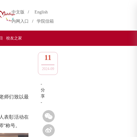
中文版
/
English
内网入口
/
学院信箱
目
校友之家
11
2024-09
-
分
享
老师们致以最
-
个人表彰活动在
师”称号。