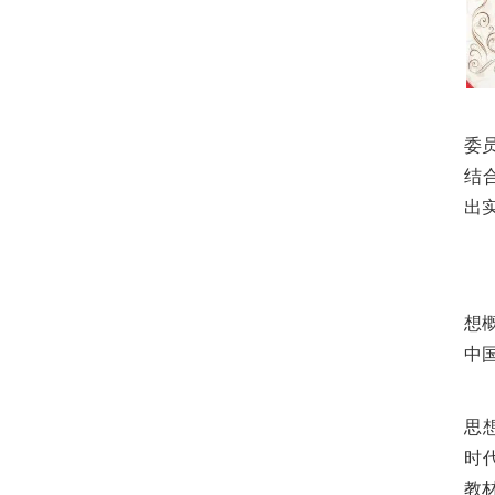
委
结
出
想
中
思
时
教