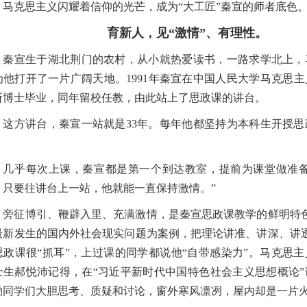
马克思主义闪耀着信仰的光芒，成为“大工匠”秦宣的师者底色
育新人，见“激情”、有理性。
秦宣生于湖北荆门的农村，从小就热爱读书，一路求学北上，
为他打开了一片广阔天地。1991年秦宣在中国人民大学马克思
所博士毕业，同年留校任教，由此站上了思政课的讲台。
这方讲台，秦宣一站就是33年。每年他都坚持为本科生开授思
。
几乎每次上课，秦宣都是第一个到达教室，提前为课堂做准备
，只要往讲台上一站，他就能一直保持激情。”
旁征博引、鞭辟入里、充满激情，是秦宣思政课教学的鲜明特色
最新发生的国内外社会现实问题为案例，把理论讲准、讲深、讲透
思政课很“抓耳”，上过课的同学都说他“自带感染力”。马克思主义
士生郝悦沛记得，在“习近平新时代中国特色社会主义思想概论”
励同学们大胆思考、质疑和讨论，窗外寒风凛冽，屋内却是一片