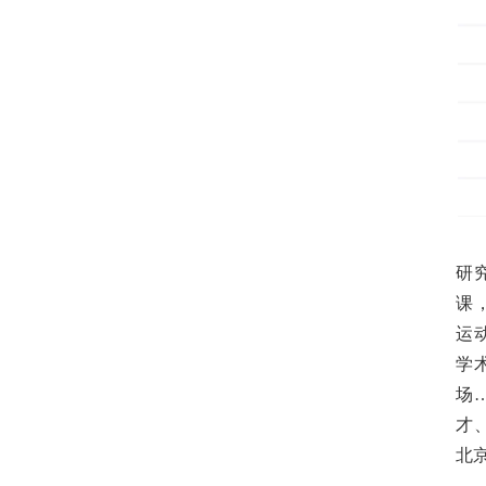
研
课
运
学
场
才
北