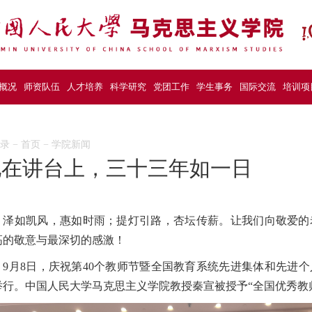
概况
师资队伍
人才培养
科学研究
党团工作
学生事务
国际交流
培训项
目录
−
首页
−
学院新闻
他在讲台上，三十三年如一日
泽如凯风，惠如时雨；提灯引路，杏坛传薪。让我们向敬爱的
高的敬意与最深切的感激！
9月8日，庆祝第40个教师节暨全国教育系统先进集体和先进
举行。中国人民大学马克思主义学院教授秦宣被授予“全国优秀教