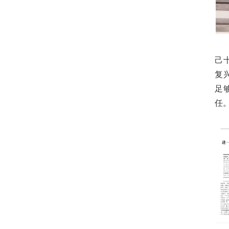
己
复
足
任