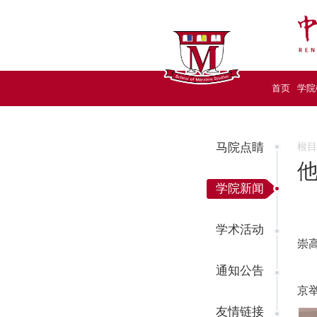
首页
学院
马院点睛
根
学院新闻
学术活动
崇
通知公告
京
友情链接