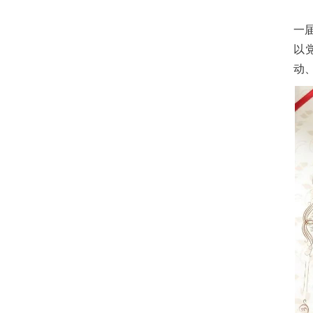
一
以
动