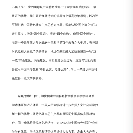
不负人民”。党的领导是中国特色世界一流大学最本质的特征、最
显著的优势。我们要始终坚持党的领导这个最高政治原则，以习近
平新时代中国特色社会主义思想为指导，深刻认识“两个确立”的决
定性意义，增强“四个意识”、坚定“四个自信”、做到“两个维护”，
着眼中华民族伟大复兴战略全局和世界百年未有之大变局，勇担新
时代党和人民赋予的新使命，把红色基因融入加快推进新一轮“双
一流”特色建设、内涵建设、高质量建设全过程，理直气壮地向世
界宣示中国高等教育“举什么旗、走什么路”，闯出一条建设中国特
色世界一流大学的新路。
聚焦“独树一帜”，加快构建中国特色哲学社会科学学科体系、
学术体系和话语体系。中国人民大学将进一步发挥人文社会科学独
树一帜的优势，坚持把马克思主义基本原理同中国具体实际相结
合、同中华优秀传统文化相结合，为加快构建中国特色哲学社会科
学学科体系、学术体系和话语体系提供人大方案、发出人大声音，