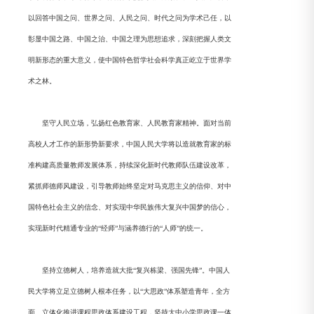
以回答中国之问、世界之问、人民之问、时代之问为学术己任，以
彰显中国之路、中国之治、中国之理为思想追求，深刻把握人类文
明新形态的重大意义，使中国特色哲学社会科学真正屹立于世界学
术之林。
坚守人民立场，弘扬红色教育家、人民教育家精神。面对当前
高校人才工作的新形势新要求，中国人民大学将以造就教育家的标
准构建高质量教师发展体系，持续深化新时代教师队伍建设改革，
紧抓师德师风建设，引导教师始终坚定对马克思主义的信仰、对中
国特色社会主义的信念、对实现中华民族伟大复兴中国梦的信心，
实现新时代精通专业的“经师”与涵养德行的“人师”的统一。
坚持立德树人，培养造就大批“复兴栋梁、强国先锋”。中国人
民大学将立足立德树人根本任务，以“大思政”体系塑造青年，全方
面、立体化推进课程思政体系建设工程，坚持大中小学思政课一体