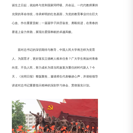
诞生之日起，就始终与党和国家同呼吸、共命运。一代代教师秉持
光荣的革命传统，传承鲜明的红色基因，为党的教育事业付出巨大
心血、作出重要贡献；一届届学子踔厉奋发、勇毅前进，在青春的
赛道上奋力奔跑，展现出爱国奉献的卓越风貌。
面对总书记的深切期待与教导，中国人民大学将怎样为党育
人、为国育才，更好落实立德树人根本任务？广大学生将如何青春
向党、不负人民，努力成长为堪当民族复兴重任的时代新人？今
天，《光明日报》整版聚焦，邀请师生代表畅谈心声，并请校领导
讲述对总书记重要指示精神的深刻学习体会、贯彻落实计划。