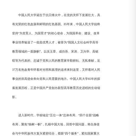
中国人民大学诞生于抗日烽火中，在党的关怀下发展壮大，具
有光荣的红色血脉和鲜明的红色基因。85年来，中国人民大学始终
坚持“为党育人、为国育才”的初心使命，为我国革命、建设、改革
事业培养输送了一批批优秀人才，被誉为“我国人文社会科学高等
教育领域的一面旗帜”。以吴玉章、成仿吾、宋涛、卫兴华、高铭
暄等为代表的、忠诚于党和人民的教育家辛勤耕耘、无私奉献，近
37万名热血青年怀着对光明和真理的追求来到这里，又怀着对人民
事业的崇高使命奔向党和人民需要的地方。中国人民大学85年的探
索发展历程，正是中国共产党创办新型高等教育历史进程的生动缩
影。
进入新时代，学校锚定“五位一体”总体布局、“四个全面”战略
布局，聚焦“独树一帜”，扎根中国大地，回答中国问题，将自身使
命与中华民族伟大复兴紧密结合，着眼“四个服务”，紧扣国家重大