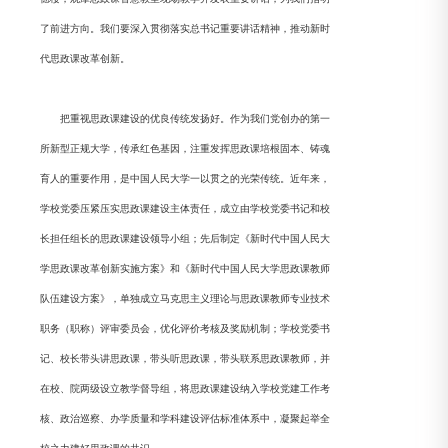
了前进方向。我们要深入贯彻落实总书记重要讲话精神，推动新时
代思政课改革创新。
把重视思政课建设的优良传统发扬好。作为我们党创办的第一
所新型正规大学，传承红色基因，注重发挥思政课培根固本、铸魂
育人的重要作用，是中国人民大学一以贯之的光荣传统。近年来，
学校党委压紧压实思政课建设主体责任，成立由学校党委书记和校
长担任组长的思政课建设领导小组；先后制定《新时代中国人民大
学思政课改革创新实施方案》和《新时代中国人民大学思政课教师
队伍建设方案》，单独成立马克思主义理论与思政课教师专业技术
职务（职称）评审委员会，优化评价考核及奖励机制；学校党委书
记、校长带头讲思政课，带头听思政课，带头联系思政课教师，并
在校、院两级设立教学督导组，将思政课建设纳入学校党建工作考
核、政治巡察、办学质量和学科建设评估标准体系中，凝聚起举全