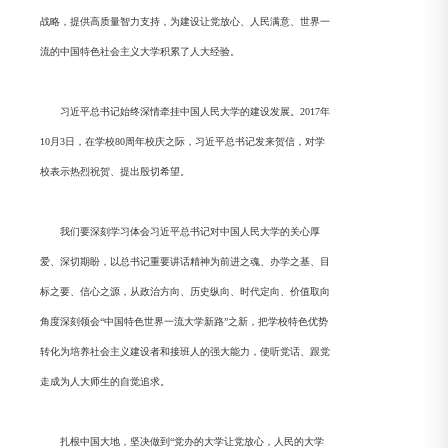
战略，提供高质量智力支持，为建设让党放心、人民满意、世界一
流的中国特色社会主义大学积累了人大经验。
习近平总书记始终深情牵挂中国人民大学的建设发展。2017年
10月3日，在学校80周年校庆之际，习近平总书记发来贺信，对学
校表示热烈祝贺、提出殷切希望。
我们要深刻学习体会习近平总书记对中国人民大学的关心厚
爱、深切期盼，以总书记重要讲话精神为前进之魂、办学之基、目
标之要、信心之源，从政治方向、历史纵向、时代定向、价值取向
角度深刻领会“中国特色世界一流大学新路”之新，把学校特色优势
转化为培养社会主义建设者和接班人的强大能力，使听党话、跟党
走成为人大师生的自觉追求。
扎根中国大地，坚决做到“党办的大学让党放心，人民的大学