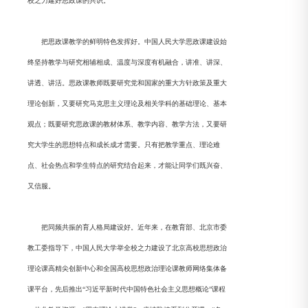
校之力建好思政课的共识。
把思政课教学的鲜明特色发挥好。中国人民大学思政课建设始
终坚持教学与研究相辅相成、温度与深度有机融合，讲准、讲深、
讲透、讲活。思政课教师既要研究党和国家的重大方针政策及重大
理论创新，又要研究马克思主义理论及相关学科的基础理论、基本
观点；既要研究思政课的教材体系、教学内容、教学方法，又要研
究大学生的思想特点和成长成才需要。只有把教学重点、理论难
点、社会热点和学生特点的研究结合起来，才能让同学们既兴奋、
又信服。
把同频共振的育人格局建设好。近年来，在教育部、北京市委
教工委指导下，中国人民大学举全校之力建设了北京高校思想政治
理论课高精尖创新中心和全国高校思想政治理论课教师网络集体备
课平台，先后推出“习近平新时代中国特色社会主义思想概论”课程