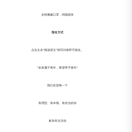
全程佩戴口罩，间隔就坐
报名方式
点击文末“阅读原文”填写问卷即可报名。
“未来属于青年，希望寄予青年”
我们欢迎每一个
有理想、有本领、有担当的你
参加本次活动