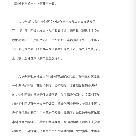
《新民主主义论》正是其中一篇。
1940年1月，陕甘宁边区文化协会第一次代表大会在延安召
开。1月9日，毛泽东在会上作了长篇演讲，题目是《新民主主义的
政治与新民主主义的文化》。一个月后，这篇演讲首先在《中国文
化》创刊号发表，随后几天在《解放》第九十八、第九十九期合刊
上刊载，题目改为《新民主主义论》。
文章开宗明义地提出“中国向何处去”的问题，就中国应该建立
一个怎样的国家，其政治制度、经济制度、文化制度应该是怎样
的，这个国家的前途是什么等问题，做了系统的回答。文章科学地
总结了中国近百年来资产阶级民主革命的历史经验，特别是中国共
产党所领导的新民主主义革命的经验，揭示了在殖民地半殖民地国
家进行资产阶级民主革命的基本规律，全面地阐述了新民主主义革
命理论，正确地规定了新民主主义的基本纲领。文中指出，中国革