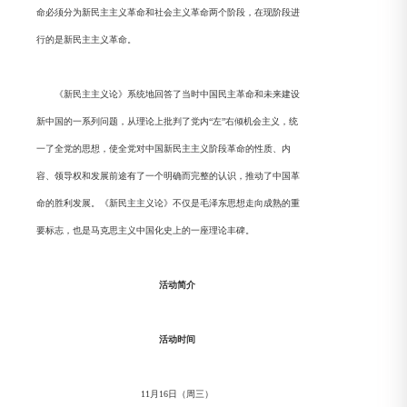
命必须分为新民主主义革命和社会主义革命两个阶段，在现阶段进
行的是新民主主义革命。
《新民主主义论》系统地回答了当时中国民主革命和未来建设
新中国的一系列问题，从理论上批判了党内“左”右倾机会主义，统
一了全党的思想，使全党对中国新民主主义阶段革命的性质、内
容、领导权和发展前途有了一个明确而完整的认识，推动了中国革
命的胜利发展。《新民主主义论》不仅是毛泽东思想走向成熟的重
要标志，也是马克思主义中国化史上的一座理论丰碑。
活动简介
活
动时间
11月16日（周三）