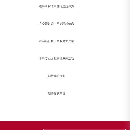
在聆听解读中感悟思想伟力
在交流讨论中坚定理想信念
在崭新征程上争取更大光荣
本科专业文献研读系列活动
期待你的身影
期待你的声音