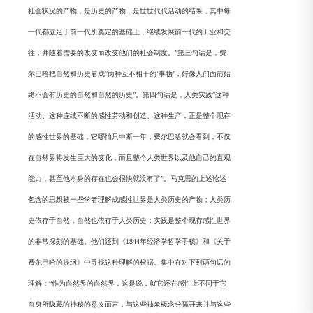
社会状况的产物，是历史的产物，是世世代代活动的结果，其中每
一代都立足于前一代所奠定的基础上，继续发展前一代的工业和交
往，并随着需要的改变而改变他们的社会制度。”第三句话是，费
尔巴哈把自然和历史看成“两种互不相干的‘事物’，好像人们面前始
终不会有历史的自然和自然的历史”。第四句话是，人类实践“这种
活动、这种连续不断的感性劳动和创造、这种生产，正是整个现存
的感性世界的基础，它哪怕只中断一年，费尔巴哈就会看到，不仅
在自然界将发生巨大的变化，而且整个人类世界以及他自己的直观
能力，甚至他本身的存在也会很快就没有了”。马克思的上述论述
包含的思想被一些学者理解成感性世界是人类历史的产物；人类历
史依存于自然，自然也依存于人类历史；实践是整个现存感性世界
的非常深刻的基础。他们还到《1844年经济学哲学手稿》和《关于
费尔巴哈的提纲》中寻找这种理解的根据。集中在对下列两句话的
理解：“作为自然界的自然界，这是说，就它还在感性上不同于它
自身所隐藏的神秘的意义而言，与这些抽象概念分隔开来并与这些