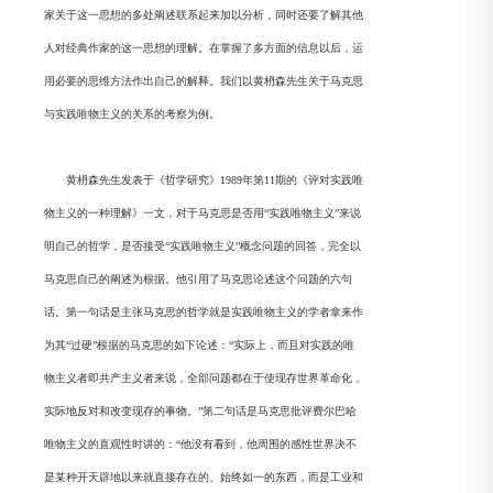
家关于这一思想的多处阐述联系起来加以分析，同时还要了解其他
人对经典作家的这一思想的理解。在掌握了多方面的信息以后，运
用必要的思维方法作出自己的解释。我们以黄枬森先生关于马克思
与实践唯物主义的关系的考察为例。
黄枬森先生发表于《哲学研究》1989年第11期的《评对实践唯
物主义的一种理解》一文，对于马克思是否用“实践唯物主义”来说
明自己的哲学，是否接受“实践唯物主义”概念问题的回答，完全以
马克思自己的阐述为根据。他引用了马克思论述这个问题的六句
话。第一句话是主张马克思的哲学就是实践唯物主义的学者拿来作
为其“过硬”根据的马克思的如下论述：“实际上，而且对实践的唯
物主义者即共产主义者来说，全部问题都在于使现存世界革命化，
实际地反对和改变现存的事物。”第二句话是马克思批评费尔巴哈
唯物主义的直观性时讲的：“他没有看到，他周围的感性世界决不
是某种开天辟地以来就直接存在的、始终如一的东西，而是工业和