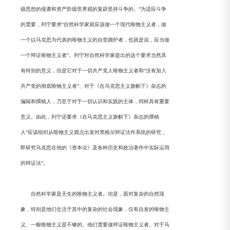
级思想的侵袭和资产阶级世界观的复辟坚持斗争的。”为适应斗争
的需要，列宁要求“自然科学家就应该做一个现代唯物主义者，做
一个以马克思为代表的唯物主义的自觉拥护者，也就是说，应当做
一个辩证唯物主义者”。列宁对自然科学家提出的这个要求当然具
有特别的意义，但是它对于一切共产党人唯物主义者和“没有加入
共产党的彻底唯物主义者”、对于《在马克思主义旗帜下》杂志的
编辑和撰稿人，乃至于对于一切认识和实践的主体，同样具有重要
意义。由此，列宁还要求《在马克思主义旗帜下》杂志的撰稿
人“应该组织从唯物主义观点出发对黑格尔辩证法作系统的研究，
即研究马克思在他的《资本论》及各种历史和政治著作中实际运用
的辩证法”。
自然科学家是天生的唯物主义者。但是，面对复杂的自然现
象，特别是他们生活于其中的复杂的社会现象，仅有自发的唯物主
义、一般唯物主义是不够的。他们需要做辩证唯物主义者。对于马