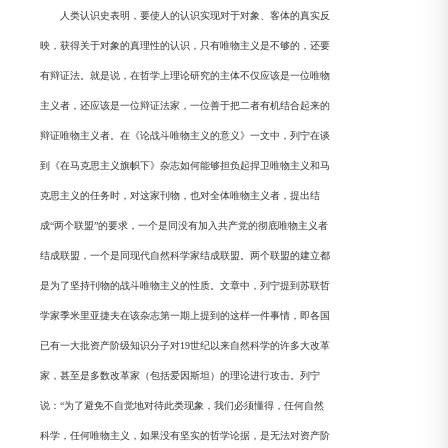
人类认识史表明，要使人的认识实现对于对象、客体的真实反
映，获得关于对象的真理性的认识，只有唯物主义是不够的，还要
有辩证法。就是说，在哲学上理论研究的主体不仅应该是一位唯物
主义者，还应该是一位辩证法家，一位善于把二者有机结合起来的
辩证唯物主义者。在《论战斗唯物主义的意义》一文中，列宁在谈
到《在马克思主义旗帜下》杂志如何能够担负起捍卫唯物主义和马
克思主义的任务时，对这家刊物，也对全体唯物主义者，提出结
成“两个联盟”的要求，一个是同没有加入共产党的彻底唯物主义者
结成联盟，一个是同现代自然科学家结成联盟。两个联盟的建立都
是为了坚持刊物的战斗唯物主义的性质。文章中，列宁提到苏联哲
学家季米里亚捷夫在该杂志第一期上提到的这样一件事情，即各国
已有一大批资产阶级知识分子对19世纪以来自然科学的许多大改革
家，甚至是多数改革家（包括爱因斯坦）的理论进行攻击。列宁
说：“为了避免不自觉地对待此类现象，我们必须懂得，任何自然
科学，任何唯物主义，如果没有坚实的哲学论据，是无法对资产阶