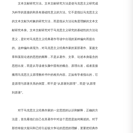
文本文献研究方法。文本文献研究方法是使马克思主义研究成
为科学的直接的和具有基础性意义的方法。它不是指以马克思主义
的文本文献为对象的研究方法，而是指从方法论角度理解的文本文
献研究本身。文本文献研究对于马克思主义研究的基础性的方法论
意义，是针对马克思主义经典著作导读中出现的某种偏向而提出
的。这种偏向表现为，对马克思主义经典作家的某部著作、某篇文
章和某段论述的思想的阐释，不是从著作、文章、论述本身蕴含的
思想出发，而是从导读者头脑中固有的概念、原理出发，或者直接
搬用马克思主义原理教科书中的相关内容。正如有学者指出的，它
是原理与原著关系的倒置，即不是“从原著到原理”，而是“从原理
到原著”。
对于马克思主义经典作家的一定思想的认识和解释，正确的方
法是，首先看他们自己在其著作中对这个思想是如何阐述的。对于
那些有较大疑问和已经引起较大争论的思想的理解，更要把经典作