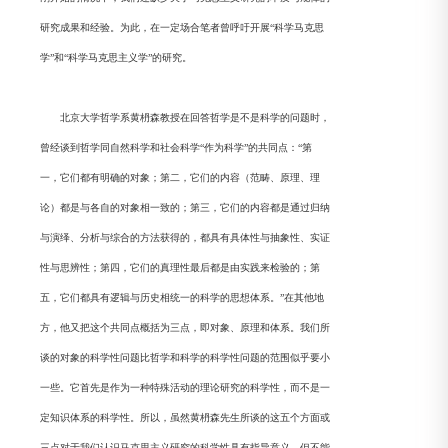
研究成果和经验。为此，在一定场合笔者曾呼吁开展“科学马克思
学”和“科学马克思主义学”的研究。
北京大学哲学系黄枬森教授在回答哲学是不是科学的问题时，
曾经谈到哲学同自然科学和社会科学“作为科学”的共同点：“第
一，它们都有明确的对象；第二，它们的内容（范畴、原理、理
论）都是与各自的对象相一致的；第三，它们的内容都是通过归纳
与演绎、分析与综合的方法获得的，都具有具体性与抽象性、实证
性与思辨性；第四，它们的真理性最后都是由实践来检验的；第
五，它们都具有逻辑与历史相统一的科学的思想体系。”在其他地
方，他又把这个共同点概括为三点，即对象、原理和体系。我们所
谈的对象的科学性问题比哲学和科学的科学性问题的范围似乎要小
一些。它首先是作为一种特殊活动的理论研究的科学性，而不是一
定知识体系的科学性。所以，虽然黄枬森先生所谈的这五个方面或
三点对于我们认识马克思主义研究的科学性具有指导意义，但不能