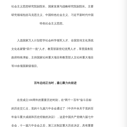
社会主义思想研究院副院长、国家发展与战略研究院副院长。主要
研究领域包括马克思主义、中国特色社会主义、习近平新时代中国
特色社会主义思想。
入选国家万人计划哲学社会科学领军人才、全国宣传文化系统
文化名家暨“四个一批”人才、教育部新世纪优秀人才，享受国务院
政府特殊津贴，主持国家社科重大项目和教育部人文社科重大项目
等10余项国家级项目。
百年总结正当时，
凝心聚力向前进
在党成立100周年的重要历史时刻，在“两个一百年”奋斗目标
的历史交汇点，党的十九届六中全会通过了《中共中央关于党的百
年奋斗重大成就和历史经验的决议》，这是中国共产党继六届七中
全会，十一届六中全会之后，第三次制定重大历史决议，具有重要