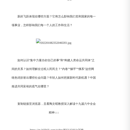
新的飞跃体现在哪些方面？它将怎么影响我们党和国家的每一
项事业，怎样影响我们每一个人的工作和生活？
如何认识“集中力量办好自己的事”和“构建人类命运共同体”之
间的关系？
如何理解全过程人民民主？
“内卷”“躺平”“佛系”这些网
络热词折射出哪些社会问题？年轻人如何把握新时代新机遇？
中国
推进共同富裕的底气在哪里？
复制链接至浏览器，且看陶文昭教授深入解读十九届六中全会
精神↓↓↓
https://m.bilibili.com/video/BV1A3411e7QB