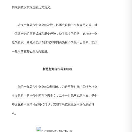
的现实意义和深远的历史意义。
这次十九届六中全会的决议，以历史唯物主义和大历史观，对
中国共产党的重要成就和历史经验，做了完美的总结，必将统一全
党的意志，紧紧地团结在以习近平同志为核心的党中央周围，团结
一致向前看凝心聚力向前进。
新思想如何指导新征程
党的十九届六中全会的决议指出，习近平新时代中国特色社会
主义思想，是当代中国马克思主义，二十一世纪马克思主义，是中
华文化和中国精神的时代精华，实现了马克思主义中国化新的飞
跃。