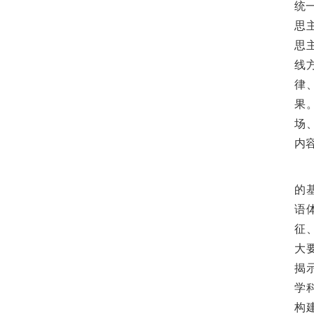
统
思
思
线
律
果
场
内
的
语
征
大
揭
学
构