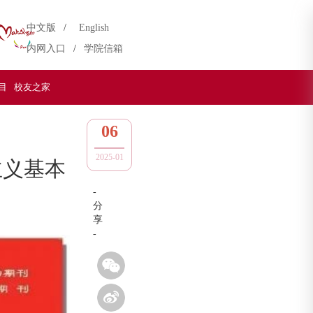
中文版
/
English
内网入口
/
学院信箱
目
校友之家
06
2025-01
主义基本
-
分
享
-