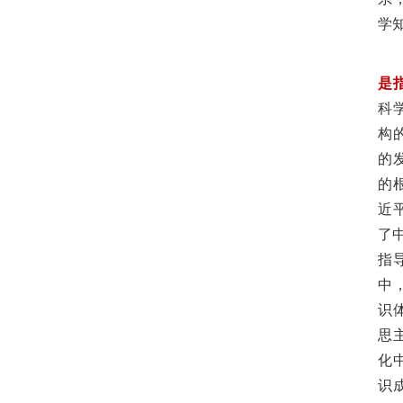
学
是
科
构
的
的
近
了
指
中
识
思
化
识