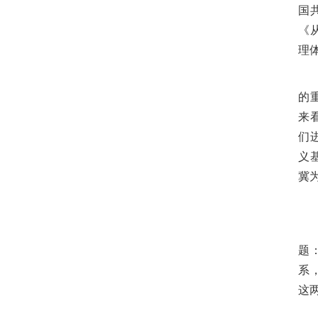
国
《
理
的
来
们
义
冀
题
系
这