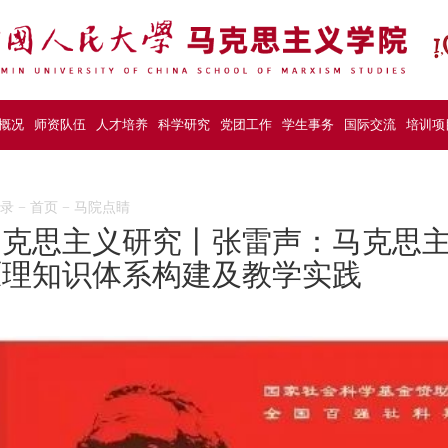
概况
师资队伍
人才培养
科学研究
党团工作
学生事务
国际交流
培训项
目录
−
首页
−
马院点睛
马克思主义研究丨张雷声：马克思
原理知识体系构建及教学实践