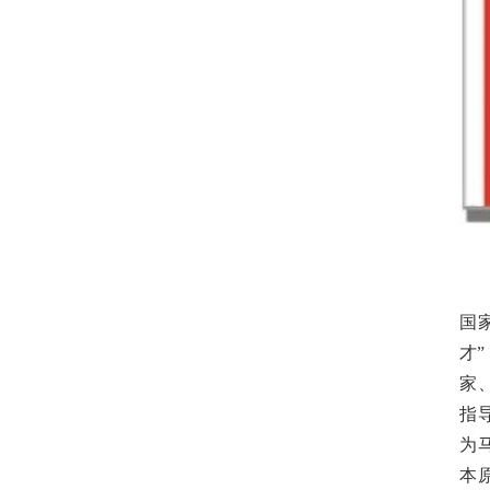
国
才
家
指
为
本