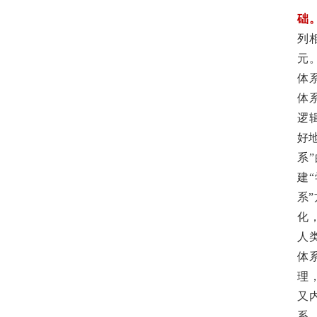
础
列
元
体
体
逻
好
系
建
系
化
人
体
理
又
系