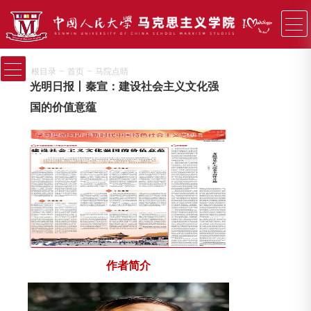
−
−
根目录
首页
马院点睛
光明日报丨秦宣：建设社会主义文化强
国的价值意蕴
作者简介