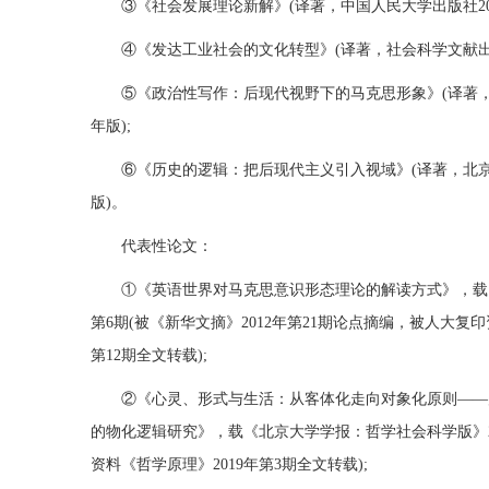
③《社会发展理论新解》(译著，中国人民大学出版社201
④《发达工业社会的文化转型》(译著，社会科学文献出版社
⑤《政治性写作：后现代视野下的马克思形象》(译著，
年版);
⑥《历史的逻辑：把后现代主义引入视域》(译著，北京
版)。
代表性论文：
①《英语世界对马克思意识形态理论的解读方式》，载《
第6期(被《新华文摘》2012年第21期论点摘编，被人大复印
第12期全文转载);
②《心灵、形式与生活：从客体化走向对象化原则——
的物化逻辑研究》，载《北京大学学报：哲学社会科学版》20
资料《哲学原理》2019年第3期全文转载);