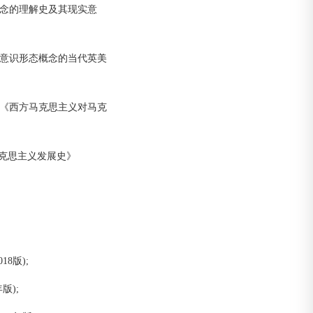
概念的理解史及其现实意
思意识形态概念的当代英美
目《西方马克思主义对马克
马克思主义发展史》
8版);
版);