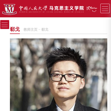
郗戈
教师主页
−
郗戈