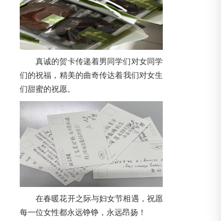
真诚的贺卡传递着男同学们对女同学
们的祝福，精美的曲奇传达着我们对女生
们甜蜜的祝愿。
在春暖花开之际与妇女节相遇，祝愿
每一位女性都永远铮铮，永远昂扬！