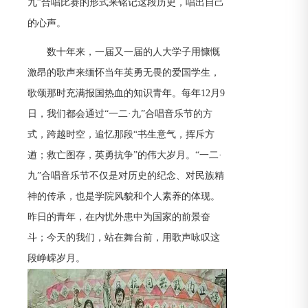
九”合唱比赛的形式来铭记这段历史，唱出自己
的心声。
数十年来，一届又一届的人大学子用慷慨
激昂的歌声来缅怀当年英勇无畏的爱国学生，
歌颂那时充满报国热血的知识青年。每年12月9
日，我们都会通过“一二·九”合唱音乐节的方
式，跨越时空，追忆那段“书生意气，挥斥方
遒；救亡图存，英勇抗争”的伟大岁月。“一二·
九”合唱音乐节不仅是对历史的纪念、对民族精
神的传承，也是学院风貌和个人素养的体现。
昨日的青年，在内忧外患中为国家的前景奋
斗；今天的我们，站在舞台前，用歌声咏叹这
段峥嵘岁月。