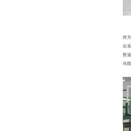
对
出
胜追
马