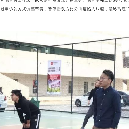
胜局我方再出佳绩，队员雷引杰发球连得三分。我方率先拿到8分交换
通过申诉的方式调整节奏，暂停后双方比分再度陷入纠缠，最终马院13
。