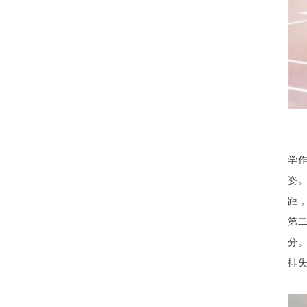
学
姿
距
第
分
排