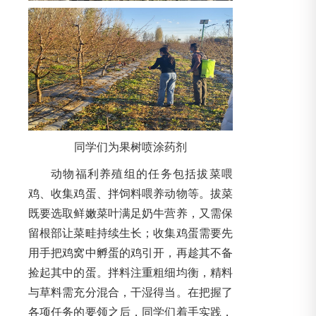
同学们为果树喷涂药剂
动物福利养殖组的任务包括拔菜喂
鸡、收集鸡蛋、拌饲料喂养动物等。拔菜
既要选取鲜嫩菜叶满足奶牛营养，又需保
留根部让菜畦持续生长；收集鸡蛋需要先
用手把鸡窝中孵蛋的鸡引开，再趁其不备
捡起其中的蛋。拌料注重粗细均衡，精料
与草料需充分混合，干湿得当。在把握了
各项任务的要领之后，同学们着手实践，