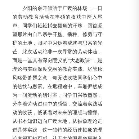
夕阳的余晖倾洒于广袤的林场，一日
的劳动教育活动在丰硕的收获中渐入尾
声。同学们轻轻拭去额角的汗珠，回首凝
望那片由自己亲手开垦、播种、修剪与守
护的土地，眼眸中闪烁着成就与思索的光
芒。此次活动绝非一次寻常的劳动体验，
而是一堂具有深刻意义的“大思政课”，是
理论与实践深度交融的教育实践。尽管秋
风略带萧瑟之意，却无法吹散同学们心中
的热忱与思索。在返程途中，车厢俨然成
为一间流动的研讨室，同学们兴致盎然，
分享着劳动过程中的感悟，交流着实践活
动的收获，畅谈着对未来的理想与憧憬。
从书本知识迈向广袤大地，从抽象理论走
进具体实践，这一独特的经历使抽象的理
论变得可触可感，让宏大的国家叙事融入