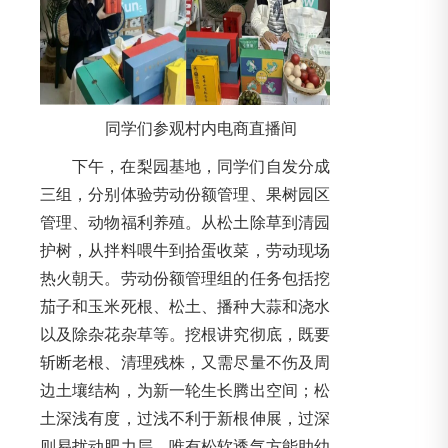
同学们参观村内电商直播间
下午，在梨园基地，同学们自发分成
三组，分别体验劳动份额管理、果树园区
管理、动物福利养殖。从松土除草到清园
护树，从拌料喂牛到拾蛋收菜，劳动现场
热火朝天。劳动份额管理组的任务包括挖
茄子和玉米死根、松土、播种大蒜和浇水
以及除杂花杂草等。挖根讲究彻底，既要
斩断老根、清理残株，又需尽量不伤及周
边土壤结构，为新一轮生长腾出空间；松
土深浅有度，过浅不利于新根伸展，过深
则易扰动肥力层，唯有松软透气方能助幼